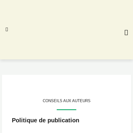
Aller
au
contenu
CONS
NUM
CONSEILS AUX AUTEURS
Politique de publication